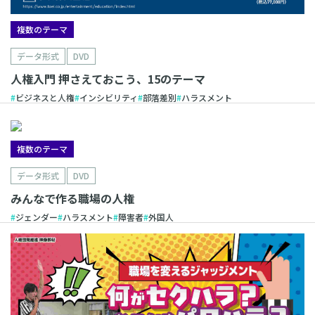
複数のテーマ
データ形式
DVD
人権入門 押さえておこう、15のテーマ
ビジネスと人権
インシビリティ
部落差別
ハラスメント
複数のテーマ
データ形式
DVD
みんなで作る職場の人権
ジェンダー
ハラスメント
障害者
外国人