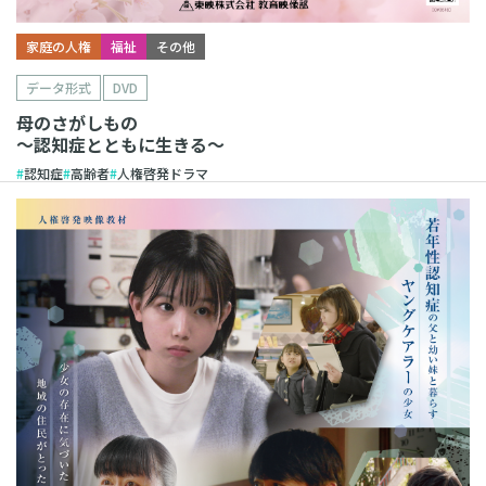
家庭の人権
福祉
その他
データ形式
DVD
母のさがしもの
～認知症とともに生きる～
認知症
高齢者
人権啓発ドラマ