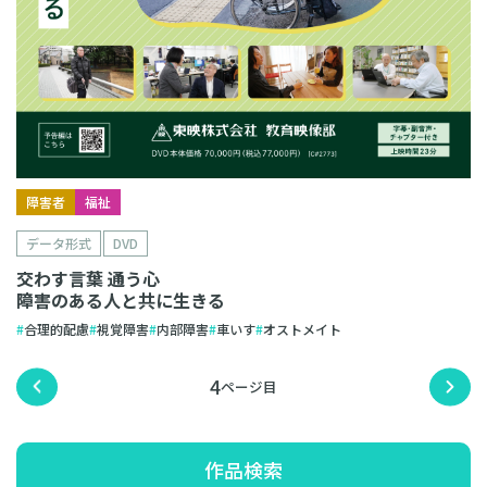
障害者
福祉
データ形式
DVD
交わす言葉 通う心
障害のある人と共に生きる
合理的配慮
視覚障害
内部障害
車いす
オストメイト
4
作品検索