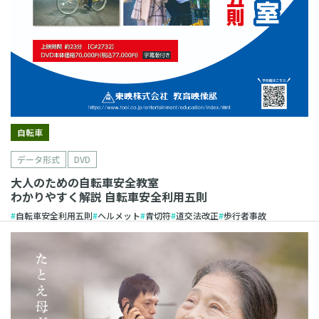
自転車
データ形式
DVD
大人のための自転車安全教室
わかりやすく解説 自転車安全利用五則
自転車安全利用五則
ヘルメット
青切符
道交法改正
歩行者事故