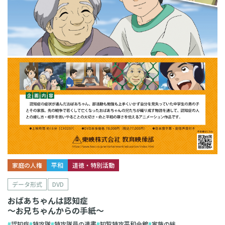
家庭の人権
平和
道徳・特別活動
データ形式
DVD
おばあちゃんは認知症
～お兄ちゃんからの手紙～
認知症
特攻隊
特攻隊員の遺書
知覧特攻平和会館
家族の絆