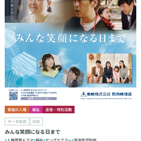
家庭の人権
福祉
道徳・特別活動
データ形式
DVD
みんな笑顔になる日まで
人権啓発ドラマ
福祉
ヤングケアラー
若年性認知症