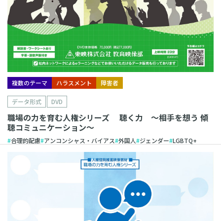
複数のテーマ
ハラスメント
障害者
データ形式
DVD
職場の力を育む人権シリーズ 聴く力 ～相手を想う 傾
聴コミュニケーション～
合理的配慮
アンコンシャス・バイアス
外国人
ジェンダー
LGBTQ+