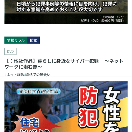
情報モラル
防犯
DVD
【※他社作品】暮らしに身近なサイバー犯罪 〜ネット
ワークに潜む罠〜
ネット詐欺
SNSでの出会い