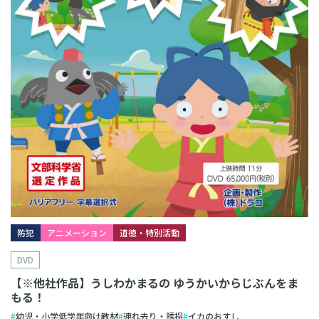
防犯
アニメーション
道徳・特別活動
DVD
【※他社作品】うしわかまるの ゆうかいからじぶんをま
もる！
幼児・小学低学年向け教材
連れ去り・誘拐
イカのおすし