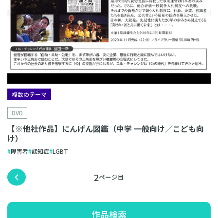
複数のテーマ
DVD
【※他社作品】にんげん図鑑（中学 一般向け／こども向
け）
障害者
認知症
LGBT
2
作品検索