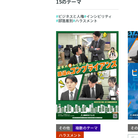
15のテーマ
ビジネスと人権
インシビリティ
部落差別
ハラスメント
その他
複数のテーマ
そ
ハラスメント
デ