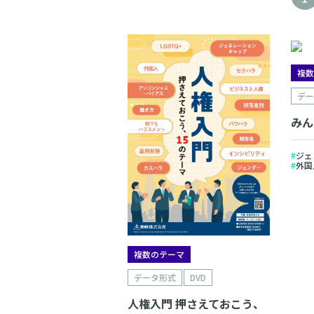
複
デ
みん
ジェ
外国
複数のテーマ
データ形式
DVD
人権入門 押さえておこう、