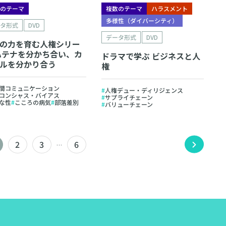
数のテーマ
複数のテーマ
ハラスメント
多様性（ダイバーシティ）
ータ形式
DVD
データ形式
DVD
の力を育む人権シリー
ハテナを分かち合い、カ
ドラマで学ぶ ビジネスと人
ルを分かり合う
権
間コミュニケーション
人権デュー・ディリジェンス
コンシャス・バイアス
サプライチェーン
な性
こころの病気
部落差別
バリューチェーン
2
3
6
…