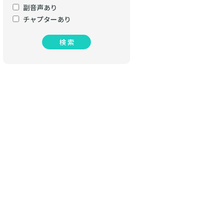
副音声あり
チャプターあり
検 索