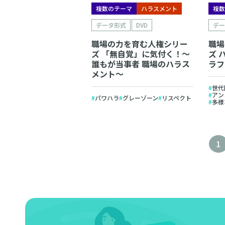
複数のテーマ
ハラスメント
複
データ形式
DVD
デ
職場の力を育む人権シリー
職場
ズ 「無自覚」に気付く！～
ズ 
誰もが当事者 職場のハラス
ラフ
メント～
世代
アン
パワハラ
グレーゾーン
リスペクト
多様
1