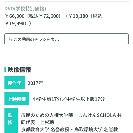
DVD
(学校特別価格)
￥66,000
（税込￥72,600）
（￥18,180
（税込
￥19,998））
この動画のチラシを表示
無料相談・お見積り
映像情報
製作年
2017年
上映時間
小学生版17分／中学生以上版17分
監
市民のための人権大学院／じんけんSCHOLA 共
修
同代表 上杉聰
京都教育大学 名誉教授・鳥取環境大学 名誉教