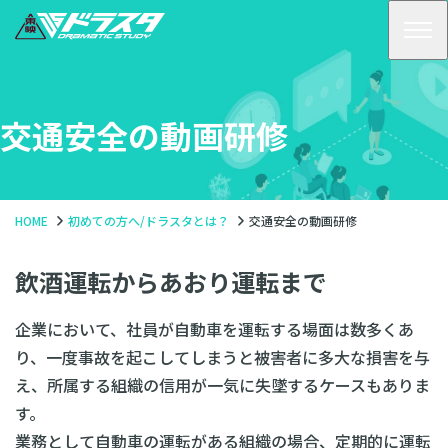
コ
ン
テ
ン
交通安全の動画研修
ツ
へ
HOME
初めての方へ/ドラスタとは？
交通安全の動画研修
飲酒運転からあおり運転まで
企業において、社員が自動車を運転する場面は数多くあ
り、一度事故を起こしてしまうと被害者に多大な損害を与
え、所属する組織の信用が一気に失墜するケースもありま
す。
業務として自動車の運転がある組織の場合、定期的に運転