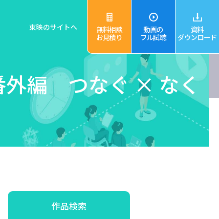
東映のサイトへ
無料相談
動画の
資料
お見積り
フル試聴
ダウンロード
外編 つなぐ × なく
作品検索