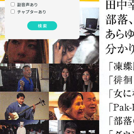
副音声あり
チャプターあり
検 索