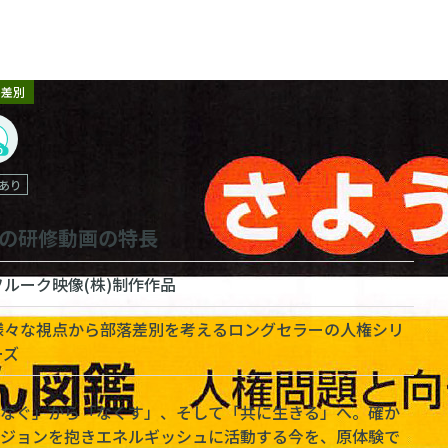
落差別
あり
の研修動画の特長
フルーク映像(株)制作作品
様々な視点から部落差別を考えるロングセラーの人権シリ
ーズ
つなぐ」から「なくす」、そして「共に生きる」へ。確か
ビジョンを抱きエネルギッシュに活動する今を、原体験で