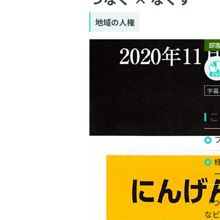
地域の人権
部
字幕
こ
「
な