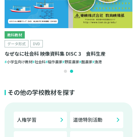
教科教材
データ形式
DVD
なぜなに社会科 映像資料集 DISC 3 食料生産
小学生向け教材
社会科
稲作農家
野菜農家
酪農家
漁港
その他の学校教材を探す
人権学習
道徳特別活動