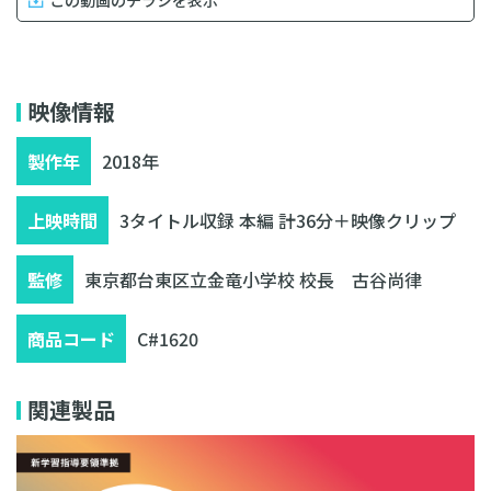
無料相談・お見積り
映像情報
製作年
2018年
上映時間
3タイトル収録 本編 計36分＋映像クリップ
監修
東京都台東区立金竜小学校 校長 古谷尚律
商品コード
C#1620
関連製品