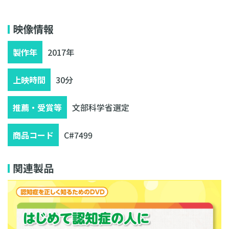
無料相談・お見積り
映像情報
製作年
2017年
上映時間
30分
推薦・受賞等
文部科学省選定
商品コード
C#7499
関連製品