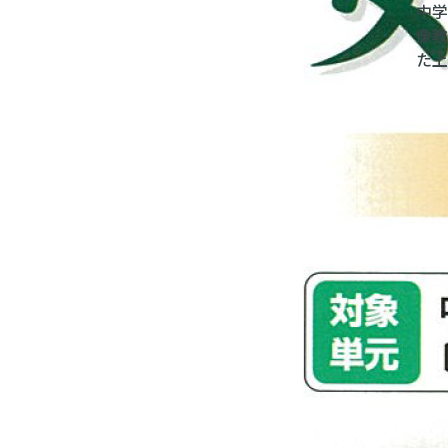
中
像
た