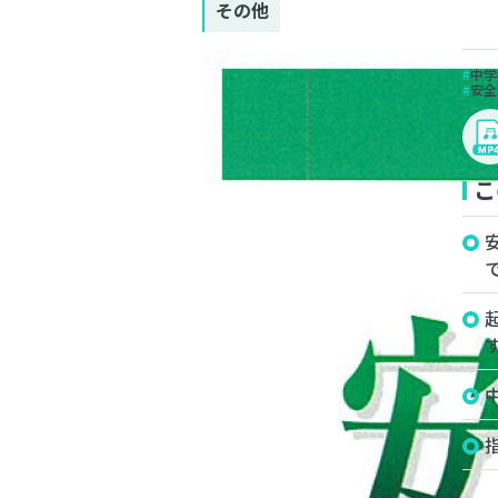
その他
中学
安全
こ