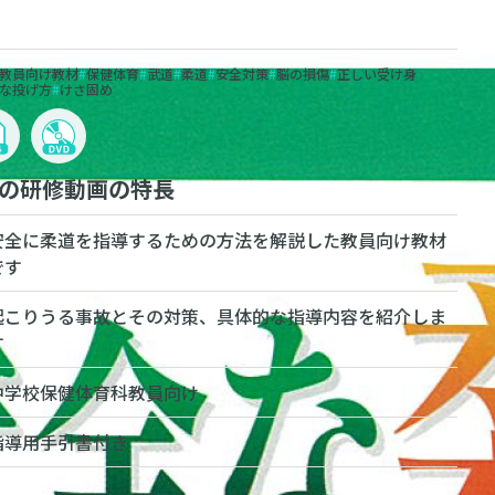
教員向け教材
保健体育
武道
柔道
安全対策
脳の損傷
正しい受け身
な投げ方
けさ固め
の研修動画の特長
安全に柔道を指導するための方法を解説した教員向け教材
です
起こりうる事故とその対策、具体的な指導内容を紹介しま
す
中学校保健体育科教員向け
指導用手引書付き