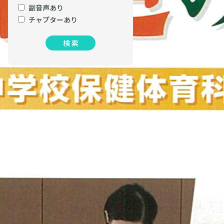
副音声あり
チャプターあり
検 索