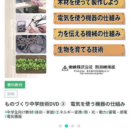
教科教材
DVD
ものづくり中学技術DVD ③ 電気を使う機器の仕組み
中学生向け教材
技術・家庭
エネルギー変換
熱・光・動力
漏電・感電
電気機器