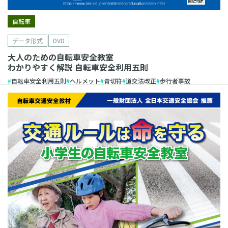
自転車
データ形式
DVD
大人のための自転車安全教室
わかりやすく解説 自転車安全利用五則
自転車安全利用五則
ヘルメット
青切符
道交法改正
歩行者事故