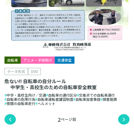
自転車
アニメ・子供向け
交通安全
データ形式
DVD
危ない!! 自転車の自分ルール
中学生・高校生のための自転車安全教室
中学・高校生向け／交通
自転車の通行区分
交差点での自転車通行
自転車の危険行為
自転車運転者講習制度
自転車加害事故
損害賠償
夜間の自転車走行
ヘルメット
2