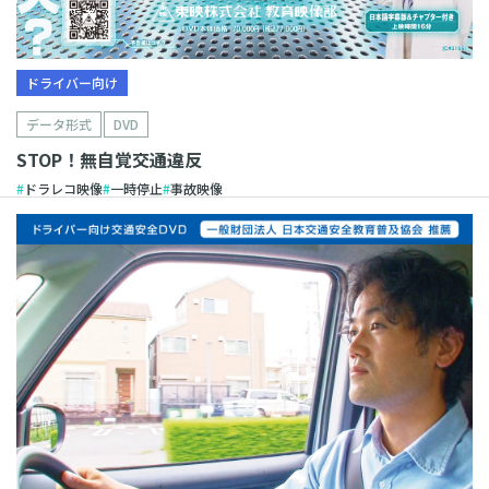
ドライバー向け
データ形式
DVD
STOP！無自覚交通違反
ドラレコ映像
一時停止
事故映像