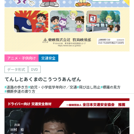
アニメ・子供向け
交通安全
データ形式
DVD
てんしとあくまのこうつうあんぜん
道路の歩き方
幼児・小学低学年向け／交通
飛び出し防止
標識の見方
横断歩道の渡り方