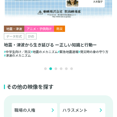
地震・津波
アニメ・子供向け
防災
データ形式
DVD
地震・津波から生き延びる ー正しい知識と行動ー
中学生向け／防災
地震のメカニズム
緊急地震速報
発災時の身の守り方
津波のメカニズム
その他の映像を探す
職場の人権
ハラスメント