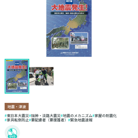
地震・津波
東日本大震災
阪神・淡路大震災
地震のメカニズム
家屋の耐震化
家具転倒防止
要配慮者（要援護者）
緊急地震速報