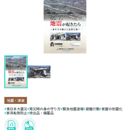
地震・津波
東日本大震災
発災時の身の守り方
緊急地震速報
避難行動
家屋の耐震化
家具転倒防止
持出品・備蓄品