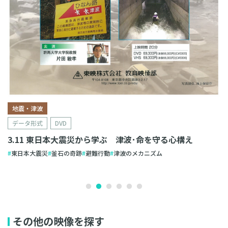
地震・津波
データ形式
DVD
3.11 東日本大震災から学ぶ 津波･命を守る心構え
東日本大震災
釜石の奇跡
避難行動
津波のメカニズム
その他の映像を探す