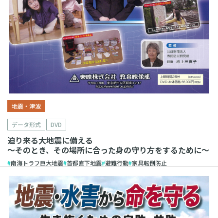
地震・津波
データ形式
DVD
迫り来る大地震に備える
～そのとき、その場所に合った身の守り方をするために～
南海トラフ巨大地震
首都直下地震
避難行動
家具転倒防止