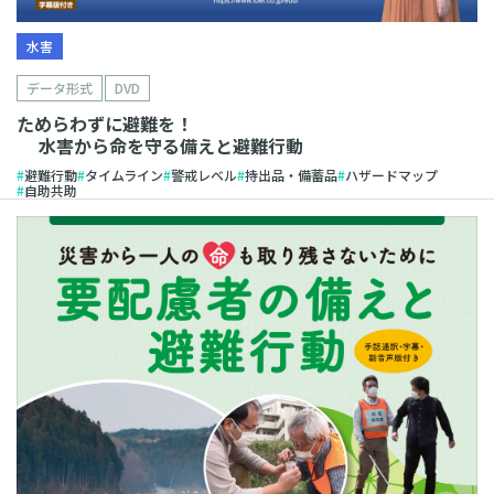
水害
データ形式
DVD
ためらわずに避難を！
水害から命を守る備えと避難行動
避難行動
タイムライン
警戒レベル
持出品・備蓄品
ハザードマップ
自助共助