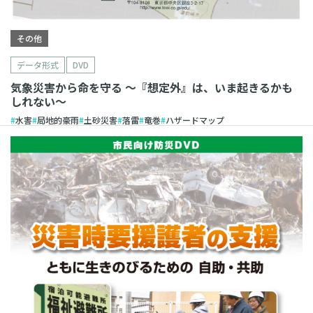
その他
データ形式
DVD
気象災害から命を守る 〜『想定外』は、いま起きるかも
しれない〜
水害
局地的豪雨
土砂災害
落雷
竜巻
ハザードマップ