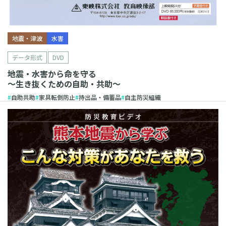
地震・津波
水害
データ形式
DVD
地震・水害から命を守る
〜生き抜くための自助・共助〜
自助共助
家具転倒防止
持出品・備蓄品
自主防災組織