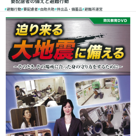
要配慮者の備えと避難行動
避難行動
要配慮者
自助共助
持出品・備蓄品
避難所運営