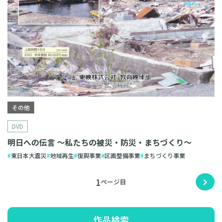
その他
DVD
明日への伝言 〜私たちの被災・防災・まちづくり〜
東日本大震災
地域再生
復興事業
区画整備事業
まちづくり事業
1
作品検索