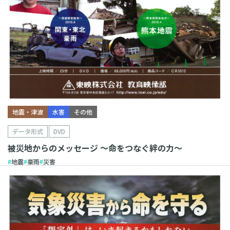
地震・津波
水害
その他
データ形式
DVD
被災地からのメッセージ 〜命をつなぐ絆の力〜
地震
豪雨
災害