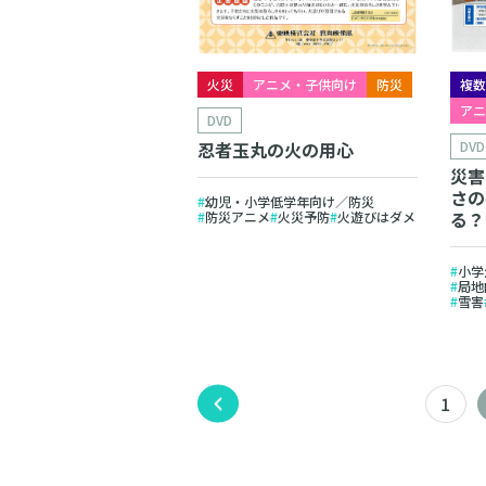
火災
アニメ・子供向け
防災
複
ア
DVD
忍者玉丸の火の用心
DVD
災害
さの
幼児・小学低学年向け／防災
る？
防災アニメ
火災予防
火遊びはダメ
小学
局地
雪害
1