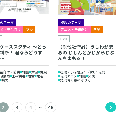
数のテーマ
複数のテーマ
ニメ・子供向け
防災
アニメ・子供向け
防災
DVD
ケーススタディ 〜とっ
【※他社作品】うしわかま
判断！ 君ならどうす
るの じしんとかじからじぶ
〜
んをまもる！
生向け／防災
地震
津波
台風
幼児・小学低学年向け／防災
的豪雨
土砂災害
落雷
竜巻
防災アニメ
地震
火災
噴火
発災時の身の守り方
2
3
4
46
…