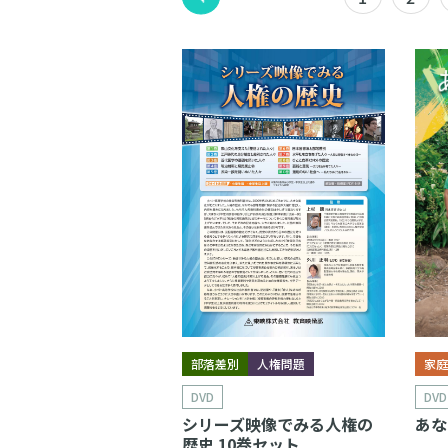
部落差別
人権問題
家
DVD
DVD
シリーズ映像でみる人権の
あな
歴史 10巻セット