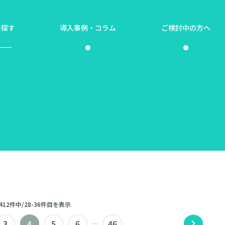
を探す
導入事例・コラム
ご検討中の方へ
412件中/28-36件目を表示
3
4
5
6
46
…