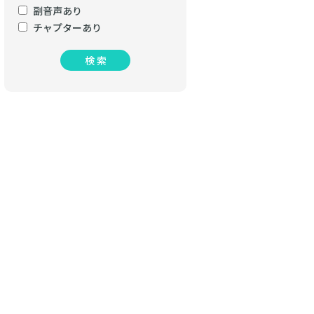
副音声あり
チャプターあり
検 索