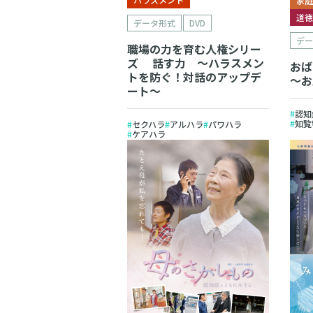
家
道
データ形式
DVD
デ
職場の力を育む人権シリー
ズ 話す力 ～ハラスメン
おば
トを防ぐ！対話のアップデ
～お
ート～
認知
知覧
セクハラ
アルハラ
パワハラ
ケアハラ