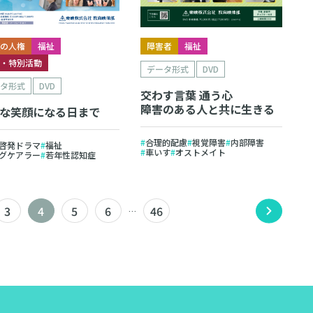
庭の人権
福祉
障害者
福祉
徳・特別活動
データ形式
DVD
ータ形式
DVD
交わす言葉 通う心
障害のある人と共に生きる
な笑顔になる日まで
合理的配慮
視覚障害
内部障害
啓発ドラマ
福祉
車いす
オストメイト
グケアラー
若年性認知症
3
4
5
6
46
…