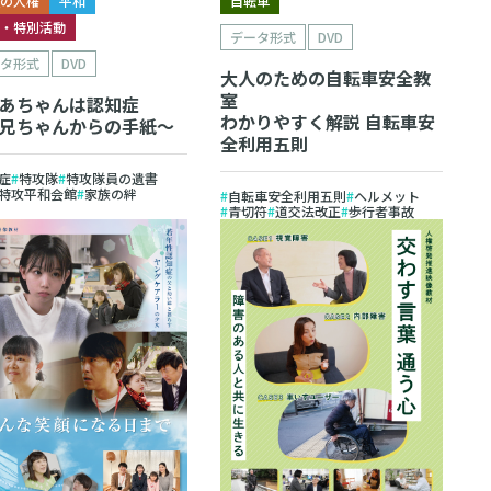
自転車
庭の人権
平和
徳・特別活動
データ形式
DVD
ータ形式
DVD
大人のための自転車安全教
室
あちゃんは認知症
わかりやすく解説 自転車安
兄ちゃんからの手紙～
全利用五則
症
特攻隊
特攻隊員の遺書
特攻平和会館
家族の絆
自転車安全利用五則
ヘルメット
青切符
道交法改正
歩行者事故