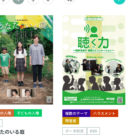
庭の人権
子どもの人権
複数のテーマ
ハラスメント
障害者
たのいる庭
データ形式
DVD