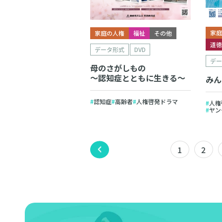
家
家庭の人権
福祉
その他
道
データ形式
DVD
デ
母のさがしもの
～認知症とともに生きる～
みん
認知症
高齢者
人権啓発ドラマ
人権
ヤン
1
2