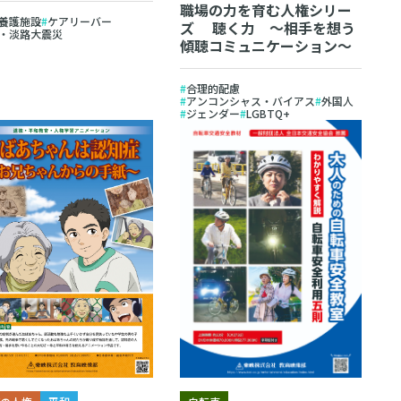
職場の力を育む人権シリー
養護施設
ケアリーバー
ズ 聴く力 ～相手を想う
・淡路大震災
傾聴コミュニケーション～
合理的配慮
アンコンシャス・バイアス
外国人
ジェンダー
LGBTQ+