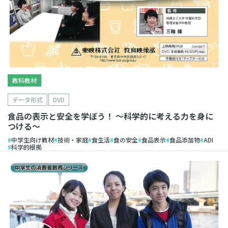
教科教材
データ形式
DVD
食品の表示と安全を学ぼう！ 〜科学的に考える力を身に
つける〜
中学生向け教材
技術・家庭
食生活
食の安全
食品表示
食品添加物
ADI
科学的根拠