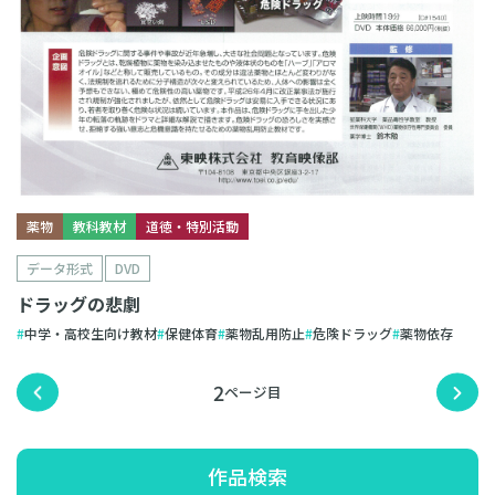
薬物
教科教材
道徳・特別活動
データ形式
DVD
ドラッグの悲劇
中学・高校生向け教材
保健体育
薬物乱用防止
危険ドラッグ
薬物依存
2
作品検索