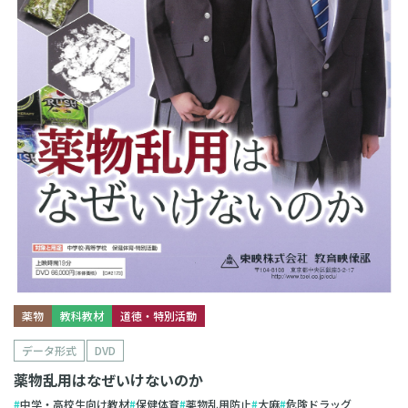
薬物
教科教材
道徳・特別活動
データ形式
DVD
薬物乱用はなぜいけないのか
中学・高校生向け教材
保健体育
薬物乱用防止
大麻
危険ドラッグ