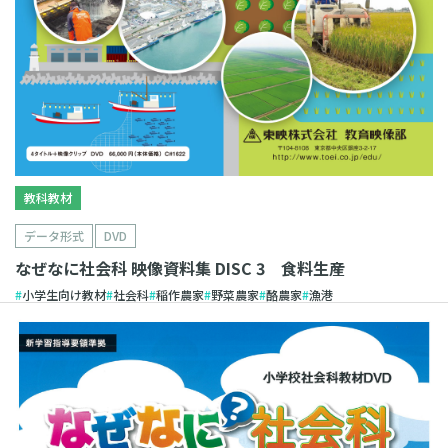
教科教材
データ形式
DVD
なぜなに社会科 映像資料集 DISC 3 食料生産
小学生向け教材
社会科
稲作農家
野菜農家
酪農家
漁港