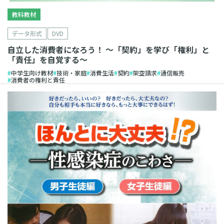
教科教材
データ形式
DVD
自立した消費者になろう！ 〜「契約」を学び「権利」と
「責任」を自覚する〜
中学生向け教材
技術・家庭
消費生活
契約
架空請求
通信販売
消費者の権利と責任