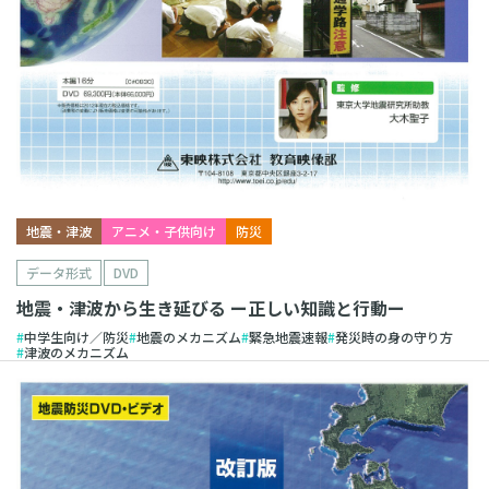
地震・津波
アニメ・子供向け
防災
データ形式
DVD
地震・津波から生き延びる ー正しい知識と行動ー
中学生向け／防災
地震のメカニズム
緊急地震速報
発災時の身の守り方
津波のメカニズム