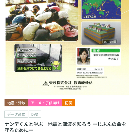
地震・津波
アニメ・子供向け
防災
データ形式
DVD
ナンデくんと学ぶ 地震と津波を知ろう ーじぶんの命を
守るためにー