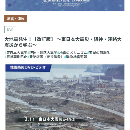
地震・津波
DVD
大地震発生！【改訂版】 〜東日本大震災・阪神・淡路大
震災から学ぶ〜
東日本大震災
阪神・淡路大震災
地震のメカニズム
家屋の耐震化
家具転倒防止
要配慮者（要援護者）
緊急地震速報