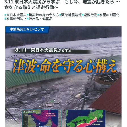
3.11 東日本大震災から学ぶ もし今、地震が起きたら 〜
命を守る備えと退避行動〜
東日本大震災
発災時の身の守り方
緊急地震速報
避難行動
家屋の耐震化
家具転倒防止
持出品・備蓄品