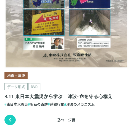
地震・津波
データ形式
DVD
3.11 東日本大震災から学ぶ 津波･命を守る心構え
東日本大震災
釜石の奇跡
避難行動
津波のメカニズム
2