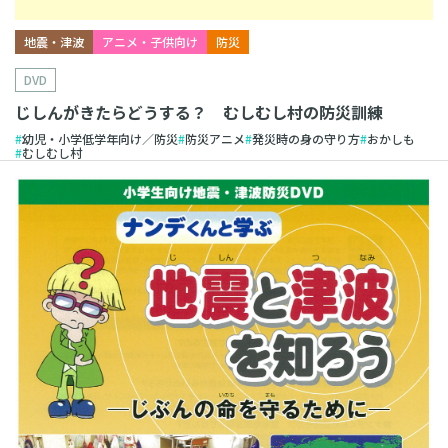
地震・津波
アニメ・子供向け
防災
DVD
じしんがきたらどうする？ むしむし村の防災訓練
幼児・小学低学年向け／防災
防災アニメ
発災時の身の守り方
おかしも
むしむし村