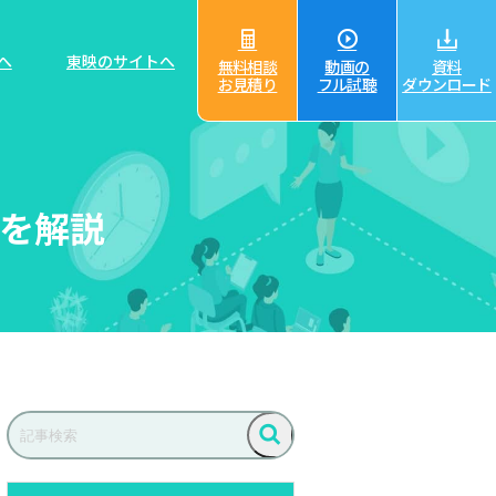
へ
東映のサイトへ
無料相談
動画の
資料
お見積り
フル試聴
ダウンロード
を解説
記
事
検
検
索
索