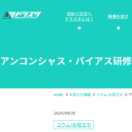
コ
ン
初めての方へ
映像を探す
ドラスタとは？
テ
ン
ツ
へ
アンコンシャス・バイアス研修
HOME
お役立ち情報
コラム/お役立ち
ア
2025/09/25
コラム/お役立ち