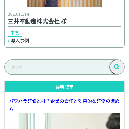
2023/11/14
三井不動産株式会社 様
事例
導入事例
記
事
検
検
索
索
最新記事
パワハラ研修とは？企業の責任と効果的な研修の進め
方